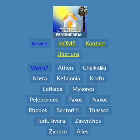
HOME
Kontakt
Service:
Über uns
Athen
Chalkidiki
Wohin ?
Kreta
Kefalonia
Korfu
Lefkada
Mykonos
Peleponnes
Paxos
Naxos
Rhodos
Santorini
Thassos
Türk.Rivera
Zakynthos
Zypern
Alles