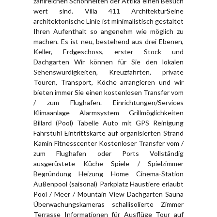
zahlreichen Schönheiten der Attika einen Besuch
wert sind. Villa 411 ArchitekturSeine
architektonische Linie ist minimalistisch gestaltet
Ihren Aufenthalt so angenehm wie möglich zu
machen. Es ist neu, bestehend aus drei Ebenen,
Keller, Erdgeschoss, erster Stock und
Dachgarten Wir können für Sie den lokalen
Sehenswürdigkeiten, Kreuzfahrten, private
Touren, Transport, Köche arrangieren und wir
bieten immer Sie einen kostenlosen Transfer vom
/ zum Flughafen. Einrichtungen/Services
Klimaanlage Alarmsystem Grillmöglichkeiten
Billard (Pool) Tabelle Auto mit GPS Reinigung
Fahrstuhl Eintrittskarte auf organisierten Strand
Kamin Fitnesscenter Kostenloser Transfer vom /
zum Flughafen oder Ports Vollständig
ausgerüstete Küche Spiele / Spielzimmer
Begründung Heizung Home Cinema-Station
Außenpool (saisonal) Parkplatz Haustiere erlaubt
Pool / Meer / Mountain View Dachgarten Sauna
Überwachungskameras schallisolierte Zimmer
Terrasse Informationen für Ausflüge Tour auf