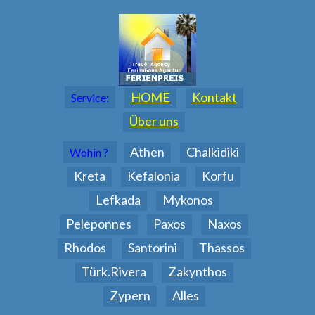
HOME
Kontakt
Service:
Über uns
Athen
Chalkidiki
Wohin ?
Kreta
Kefalonia
Korfu
Lefkada
Mykonos
Peleponnes
Paxos
Naxos
Rhodos
Santorini
Thassos
Türk.Rivera
Zakynthos
Zypern
Alles