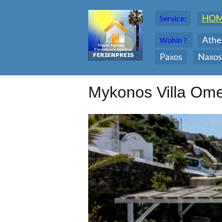
HO
Service:
Athe
Wohin ?
Paxos
Naxos
Mykonos Villa Om