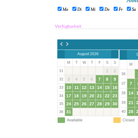
Anrei
Mo
Di
Mi
Do
Fr
Sa
Verfügbarkeit