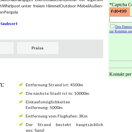
ichWhirlpool unter freiem HimmelOutdoor-MöbelAußen-
enPergola
rlaubsort
Preise
n:
Entfernung Strand ist: 4500m
Die nächste Stadt ist in: 10000m
Einkaufsmöglichkeiten
Entfernung: 5000m
Entfernung vom Flughafen: 3Km
Der Strand besteht hauptsächlich
aus: Sand