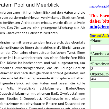
ivatem Pool und Meerblick
legierten Lage mit herrlichem Blick auf den Hafen und die
te vom pulsierenden Herzen von Mykonos Stadt entfernt.
m berühmten Architekten erbaut, wurde diese stilvolle
rt. Das Ziel war es, eine gelungene Mischung aus Alt
hen Charakter des Hauses zu verlieren.
ohnzimmer mit angrenzendem Essbereich, das ebenfalls
erne Elemente fügen sich nahtlos in die Einrichtung ein
en der 70er Jahre einen zeitgenössischen Twist. Einer
nster im Hauptwohnbereich, das einen fabelhaften Blick
 Die Küche ist hochmodern und voll ausgestattet, um
ressantes Zwischengeschoss, das als Lounge-Bereich
lafzimmer sind nach dem gleichen Konzept gestaltet, mit
die eine letztlich entspannende Atmosphäre schaffen.
uhigenden Blick auf den Hafen und lassen die kühle
e Villa, Meerblick5 Schlafzimmer5 BäderObere
Doppelschlafzimmer mit eigenem Bad1 Zweibettzimmer
es Studio: 1 Doppelbett, Küchenzeile mit eigenem
ibettzimmer mit eingebauten Betten und Duschbad en
 BadUnabhängiges Dienstmädchenzimmer mit eigenem