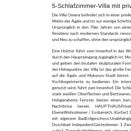
5-Schlafzimmer-Villa mit pr
Die Villa Omera befindet sich in einer privi
Weite der Ägäis und ist nur wenige Schrit
Ursprünglich in den 70er Jahren von eine
Residenz nach modernen Standards renovie
und Neu zu schaffen, ohne den ursprünglic
Eine Holztür führt vom Innenhof in das W
durch den Haupteingang zugänglich ist. Mod
und geben den brutalen skulpturalen Form
der Höhepunkte der Villa ist das große Fe
auf die Ägäis und Mykonos-Stadt bietet.
Kochbegeisterte zu bedienen. Ein inte
genutzt wird, führt zum Innenhof. Die Sch
stark weißen Oberflächen und Bettwaren, 
Holzgerahmte Fenster bieten einen ber
Nachtbrise herein. HAUPTHAUSPrivat
EbeneWohnzimmer / Essbereich, Küche1 
mit eigenem BadErdgeschoss:Unabhängig
Duschbad IndepedentGästezimmer: 1 Zwe
suite1 Doppelschlafzimmer mit eigenem