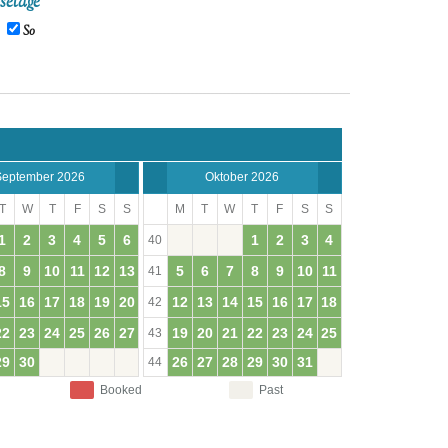
setage
So