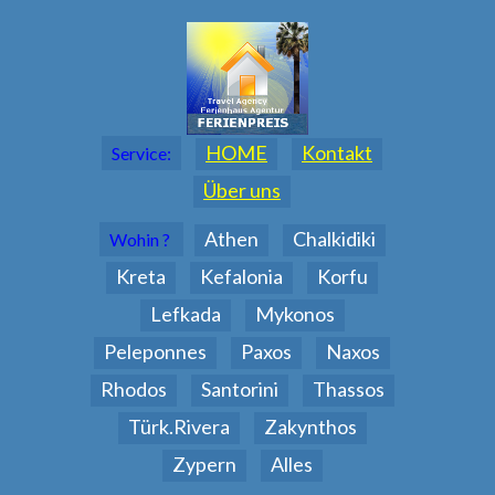
HOME
Kontakt
Service:
Über uns
Athen
Chalkidiki
Wohin ?
Kreta
Kefalonia
Korfu
Lefkada
Mykonos
Peleponnes
Paxos
Naxos
Rhodos
Santorini
Thassos
Türk.Rivera
Zakynthos
Zypern
Alles