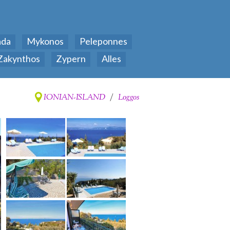
ada
Mykonos
Peleponnes
Zakynthos
Zypern
Alles
IONIAN-ISLAND
/
Loggos