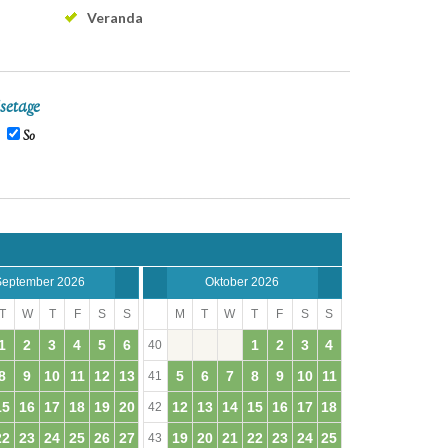
Veranda
setage
So