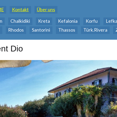
ME
Kontakt
Über uns
n
Chalkidiki
Kreta
Kefalonia
Korfu
Lefk
Rhodos
Santorini
Thassos
Türk.Rivera
nt Dio