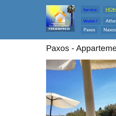
HO
Service:
Athe
Wohin ?
Paxos
Naxos
Paxos - Apparteme