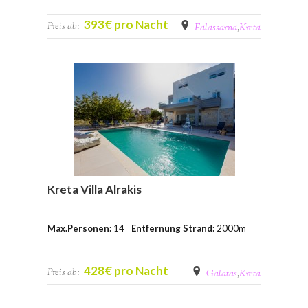
393€ pro Nacht
Preis ab:
Falassarna
,
Kreta
Kreta Villa Alrakis
Max.Personen:
14
Entfernung Strand:
2000m
428€ pro Nacht
Preis ab:
Galatas
,
Kreta