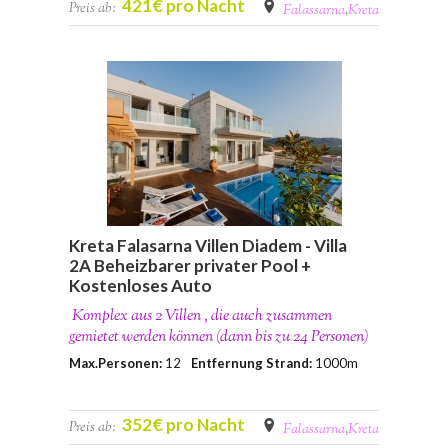
421€ pro Nacht
Preis ab:
Falassarna
,
Kreta
Kreta Falasarna Villen Diadem - Villa
2A Beheizbarer privater Pool +
Kostenloses Auto
Komplex aus 2 Villen , die auch zusammen
gemietet werden können (dann bis zu 24 Personen)
Max.Personen:
12
Entfernung Strand:
1000m
352€ pro Nacht
Preis ab:
Falassarna
,
Kreta