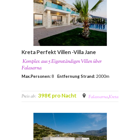
Kreta Perfekt Villen -Villa Jane
Komplex aus 5 Eigenständigen Villen über
Falasarna
Max.Personen:
8
Entfernung Strand:
2000m
398€ pro Nacht
Preis ab:
Falassarna
,
Kreta