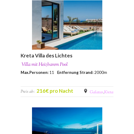
Kreta Villa des Lichtes
Villa mit Heizbarem Pool
Max.Personen:
11
Entfernung Strand:
2000m
216€ pro Nacht
Preis ab:
Galatas
,
Kreta