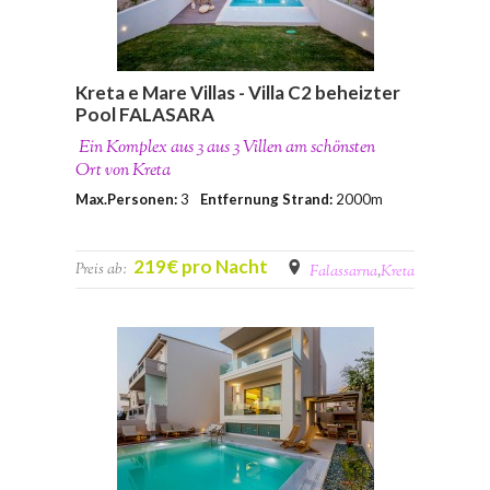
Kreta e Mare Villas - Villa C2 beheizter
Pool FALASARA
Ein Komplex aus 3 aus 3 Villen am schönsten
Ort von Kreta
Max.Personen:
3
Entfernung Strand:
2000m
219€ pro Nacht
Preis ab:
Falassarna
,
Kreta