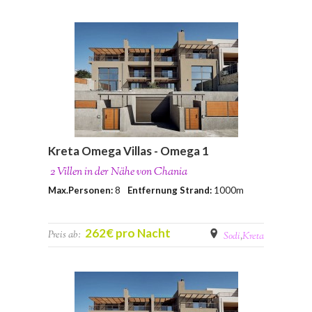
Kreta Omega Villas - Omega 1
2 Villen in der Nähe von Chania
Max.Personen:
8
Entfernung Strand:
1000m
262€ pro Nacht
Preis ab:
Sodi
,
Kreta