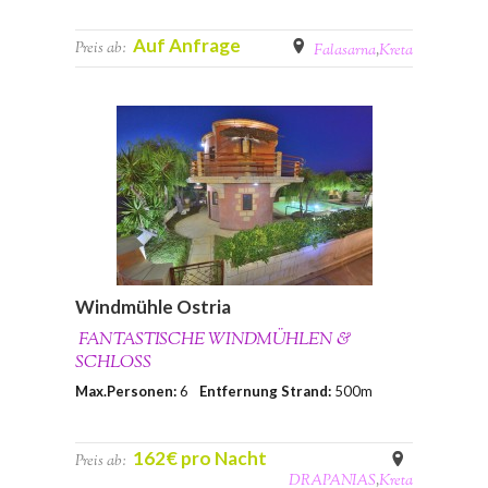
Auf Anfrage
Preis ab:
Falasarna
,
Kreta
Windmühle Ostria
FANTASTISCHE WINDMÜHLEN &
SCHLOSS
Max.Personen:
6
Entfernung Strand:
500m
162€ pro Nacht
Preis ab:
DRAPANIAS
,
Kreta