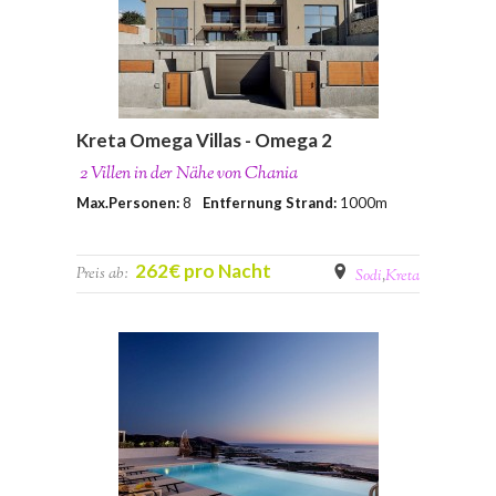
Kreta Omega Villas - Omega 2
2 Villen in der Nähe von Chania
Max.Personen:
8
Entfernung Strand:
1000m
262€ pro Nacht
Preis ab:
Sodi
,
Kreta