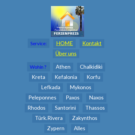
HOME
Kontakt
Service:
Über uns
Athen
Chalkidiki
Wohin ?
Kreta
Kefalonia
Korfu
Lefkada
Mykonos
Peleponnes
Paxos
Naxos
Rhodos
Santorini
Thassos
Türk.Rivera
Zakynthos
Zypern
Alles