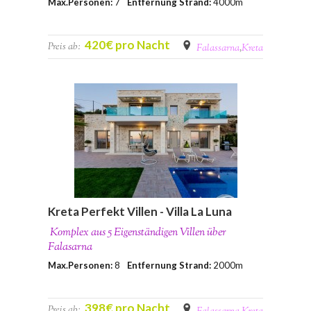
Max.Personen:
7
Entfernung Strand:
4000m
420€ pro Nacht
Preis ab:
Falassarna
,
Kreta
Kreta Perfekt Villen - Villa La Luna
Komplex aus 5 Eigenständigen Villen über
Falasarna
Max.Personen:
8
Entfernung Strand:
2000m
398€ pro Nacht
Preis ab: