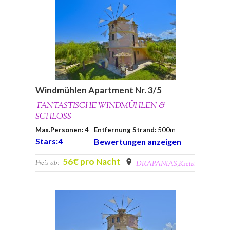
Windmühlen Apartment Nr. 3/5
FANTASTISCHE WINDMÜHLEN &
SCHLOSS
Max.Personen:
4
Entfernung Strand:
500m
Stars:4
Bewertungen anzeigen
56€ pro Nacht
Preis ab:
DRAPANIAS
,
Kreta