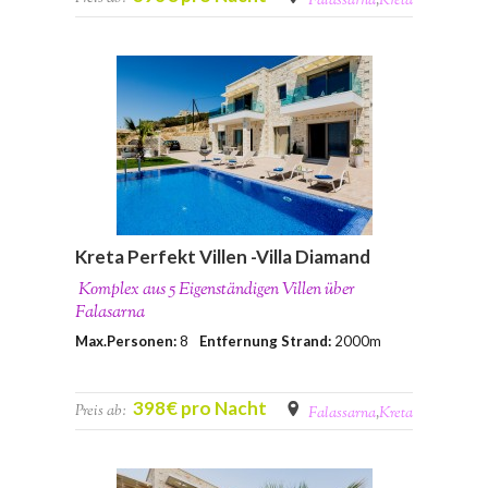
Falassarna
,
Kreta
Kreta Perfekt Villen -Villa Diamand
Komplex aus 5 Eigenständigen Villen über
Falasarna
Max.Personen:
8
Entfernung Strand:
2000m
398€ pro Nacht
Preis ab:
Falassarna
,
Kreta