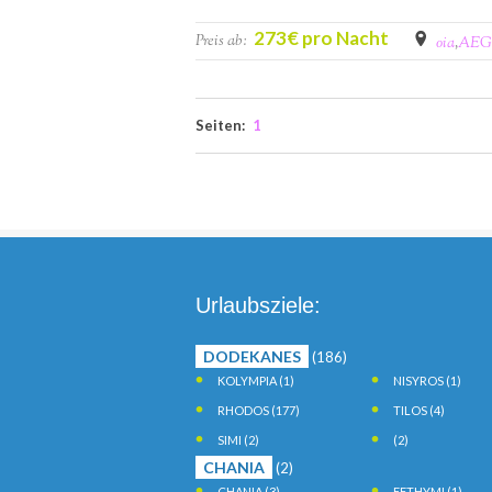
273€ pro Nacht
Preis ab:
oia
,
AEG
Seiten:
1
Urlaubsziele:
DODEKANES
(186)
KOLYMPIA
(1)
NISYROS
(1)
RHODOS
(177)
TILOS
(4)
SIMI
(2)
(2)
CHANIA
(2)
CHANIA
(3)
EFTHYMI
(1)