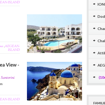
EAN-ISLAND
ION
Dod
Cha
Chal
ous
,
AEGEAN-
ISLAND
Atti
Sea View -
AEG
(10
n Santorini
0m
EAN-ISLAND
FAMILI