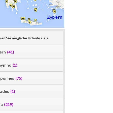
en Sie mögliche Urlaubsziele
ern
(41)
hymno
(1)
oponnes
(75)
lades
(1)
ta
(219)