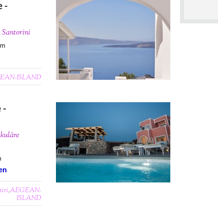
 -
n Santorini
0m
EAN-ISLAND
 -
kuläre
m
en
tiri
,
AEGEAN-
ISLAND