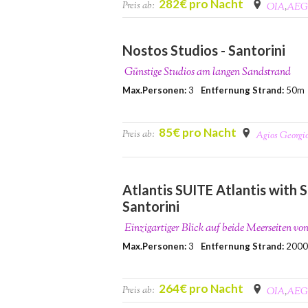
282€ pro Nacht
Preis ab:
OIA
,
AEG
Nostos Studios - Santorini
Günstige Studios am langen Sandstrand
Max.Personen:
3
Entfernung Strand:
50m
85€ pro Nacht
Preis ab:
Agios Georgi
Atlantis SUITE Atlantis with 
Santorini
Einzigartiger Blick auf beide Meerseiten vo
Max.Personen:
3
Entfernung Strand:
200
264€ pro Nacht
Preis ab:
OIA
,
AEG