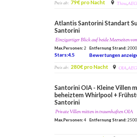
79€ pro Nacht
Preis ab:
Thira
,
AEG
Atlantis Santorini Standart Su
Santorini
Einzigartiger Blick auf beide Meerseiten vo
Max.Personen:
2
Entfernung Strand:
200
Stars:4.5
Bewertungen anzeig
280€ pro Nacht
Preis ab:
OIA
,
AEG
Santorini OIA - Kleine Villen m
beheiztem Whirlpool + Frühst
Santorini
Private Villen mitten in traumhaften OIA
Max.Personen:
4
Entfernung Strand:
250