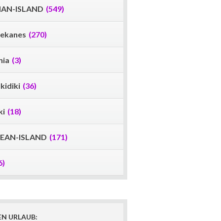
IAN-ISLAND
(549)
ekanes
(270)
nia
(3)
kidiki
(36)
ki
(18)
EAN-ISLAND
(171)
6)
EN URLAUB: