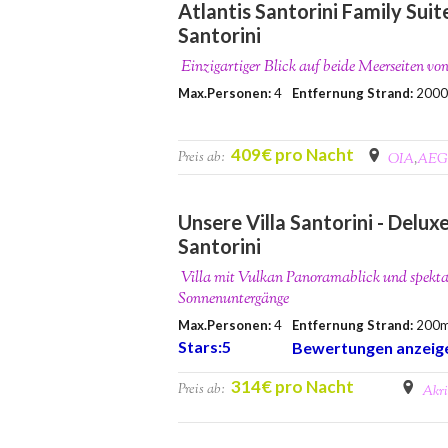
Atlantis Santorini Family Suite
Santorini
Einzigartiger Blick auf beide Meerseiten vo
Max.Personen:
4
Entfernung Strand:
200
409€ pro Nacht
Preis ab:
OIA
,
AEG
Unsere Villa Santorini - Deluxe
Santorini
Villa mit Vulkan Panoramablick und spekta
Sonnenuntergänge
Max.Personen:
4
Entfernung Strand:
200
Stars:5
Bewertungen anzeig
314€ pro Nacht
Preis ab:
Akri