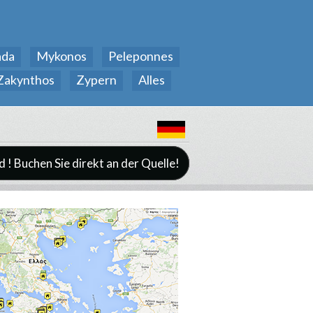
ada
Mykonos
Peleponnes
Zakynthos
Zypern
Alles
d ! Buchen Sie direkt an der Quelle!