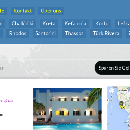
ME
Kontakt
Über uns
n
Chalkidiki
Kreta
Kefalonia
Korfu
Lefk
Rhodos
Santorini
Thassos
Türk.Rivera
er
Sparen Sie Gel
ni) als
0m