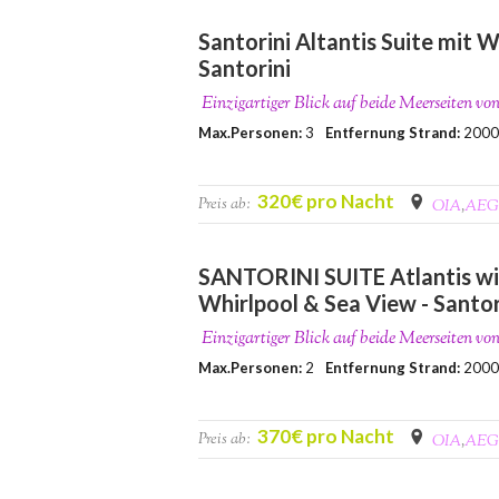
Santorini Altantis Suite mit W
Santorini
Einzigartiger Blick auf beide Meerseiten vo
Max.Personen:
3
Entfernung Strand:
200
320€ pro Nacht
Preis ab:
OIA
,
AEG
SANTORINI SUITE Atlantis wi
Whirlpool & Sea View - Santor
Einzigartiger Blick auf beide Meerseiten vo
Max.Personen:
2
Entfernung Strand:
200
370€ pro Nacht
Preis ab:
OIA
,
AEG