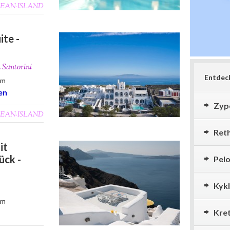
EAN-ISLAND
ite -
n Santorini
Entdeck
0m
en
Zyp
EAN-ISLAND
Ret
it
ück -
Pel
Kyk
0m
Kre