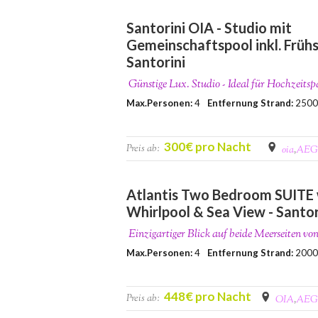
Santorini OIA - Studio mit
Gemeinschaftspool inkl. Frühs
Santorini
Günstige Lux. Studio - Ideal für Hochzeitsp
Max.Personen:
4
Entfernung Strand:
250
300€ pro Nacht
Preis ab:
oia
,
AEG
Atlantis Two Bedroom SUITE 
Whirlpool & Sea View - Santor
Einzigartiger Blick auf beide Meerseiten vo
Max.Personen:
4
Entfernung Strand:
200
448€ pro Nacht
Preis ab:
OIA
,
AEG