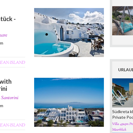
tück -
aare
0m
EAN-ISLAND
URLAUB
with
ini
n Santorini
0m
Südkreta kl
Private Po
Villa 45sqm Pri
EAN-ISLAND
Meerblick