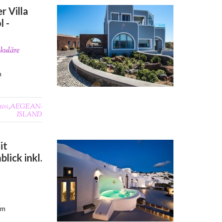
r Villa
 -
kuläre
m
tiri
,
AEGEAN-
ISLAND
it
lick inkl.
0m