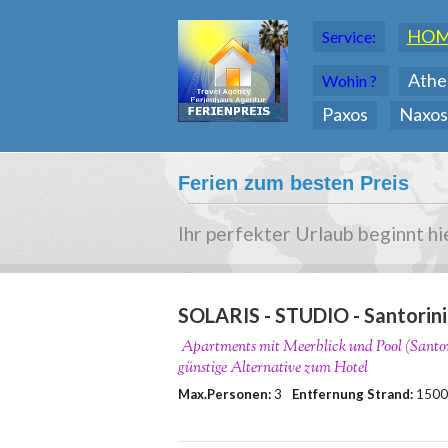
HO
Service:
Athe
Wohin ?
Paxos
Naxos
Ferien zum besten Preis
Ihr perfekter Urlaub beginnt hi
SOLARIS - STUDIO - Santorini
Apartments mit Meerblick und Pool (Santori
günstige Alternative zum Hotel
Max.Personen:
3
Entfernung Strand:
150