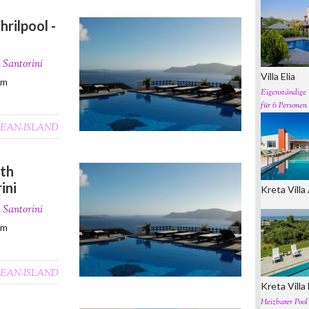
hrilpool -
n Santorini
Villa Elia
0m
Eigenständige 
für 6 Personen 
EAN-ISLAND
th
ini
Kreta Vill
n Santorini
0m
EAN-ISLAND
Kreta Vill
Heizbarer Pool