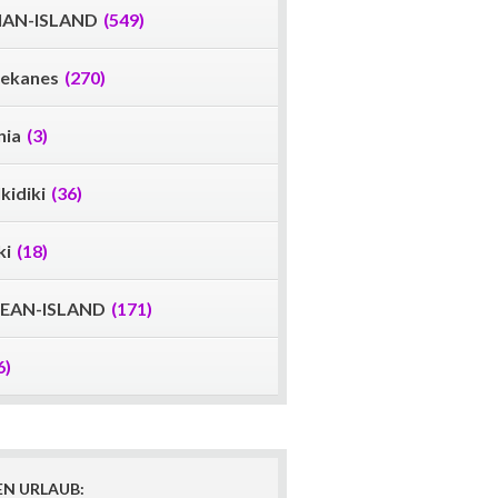
IAN-ISLAND
(549)
ekanes
(270)
nia
(3)
kidiki
(36)
ki
(18)
EAN-ISLAND
(171)
6)
EN URLAUB: