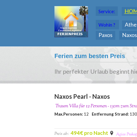
HO
Service:
Athe
Wohin ?
Paxos
Naxos
Ferien zum besten Preis
Ihr perfekter Urlaub beginnt hi
Naxos Pearl - Naxos
Traum Villa für 12 Personen - 130m zum Str
Max.Personen:
12
Entfernung Strand:
13
494€ pro Nacht
Preis ab:
Agios Prokop