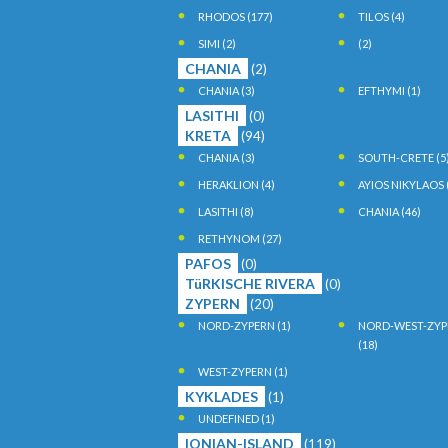
RHODOS
(177)
TILOS
(4)
SIMI
(2)
(2)
CHANIA
(2)
CHANIA
(3)
EFTHYMI
(1)
LASITHI
(0)
KRETA
(94)
CHANIA
(3)
SOUTH-CRETE
(5
HERAKLION
(4)
AYIOS NIKYLAOS
LASITHI
(8)
CHANIA
(46)
RETHYNOM
(27)
PAFOS
(0)
TüRKISCHE RIVERA
(0)
ZYPERN
(20)
NORD-ZYPERN
(1)
NORD-WEST-ZYP
(18)
WEST-ZYPERN
(1)
KYKLADES
(1)
UNDEFINED
(1)
IONIAN-ISLAND
(119)