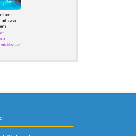
eluxe-
mit zwei
mern
uxe
t 2
 mit Meerblick
t: