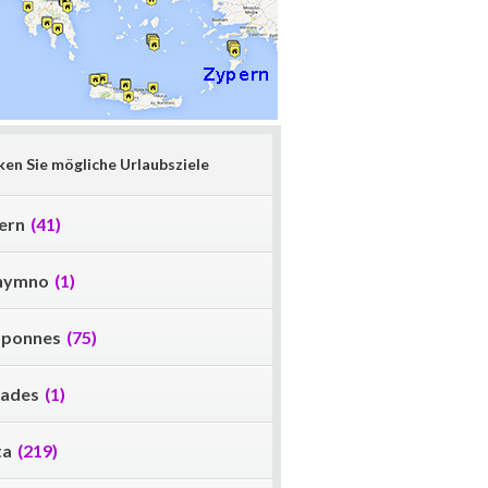
en Sie mögliche Urlaubsziele
ern
(41)
hymno
(1)
oponnes
(75)
lades
(1)
ta
(219)