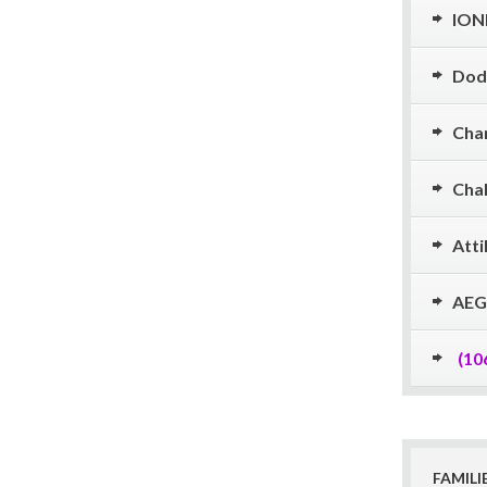
ION
Dod
Cha
Chal
Atti
AEG
(10
FAMILI