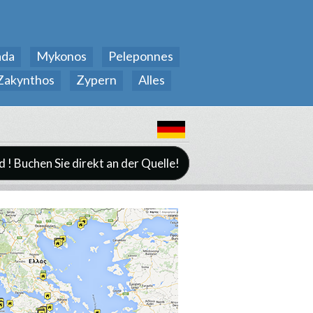
ada
Mykonos
Peleponnes
Zakynthos
Zypern
Alles
d ! Buchen Sie direkt an der Quelle!