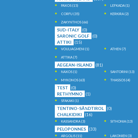
PAXOS
(15)
LEFKADA
(1)
CORFU
(35)
KERKIRA
(2)
ZAKYNTHOS
(66)
SUD-ITALY
(0)
SARONIC GOLF
(0)
ATTIKI
(15)
VOULIAGMENI
(1)
ATHEN
(7)
ATTIKA
(7)
AEGEAN-ISLAND
(81)
NAXOS
(1)
SANTORINI
(13)
MYKONOS
(63)
THASSOS
(4)
TEST
(0)
RETHYMNO
(1)
SFAKAKI
(1)
TENTINO-SÃ¼DTIROL
(0)
CHALKIDIKI
(16)
KASSANDRA
(3)
SITHONIA
(13)
PELOPONNES
(33)
ARGOLIS
(11)
LAKONIEN
(3)