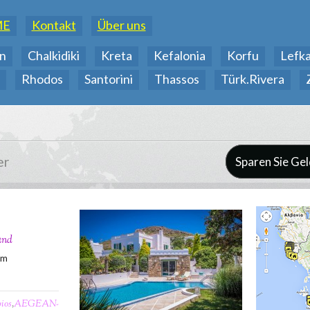
ME
Kontakt
Über uns
n
Chalkidiki
Kreta
Kefalonia
Korfu
Lefk
Rhodos
Santorini
Thassos
Türk.Rivera
er
Sparen Sie Gel
and
0m
ios
,
AEGEAN-