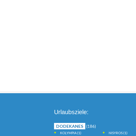
Urlaubsziele:
DODEKANES
(186)
KOLYMPIA
(1)
NISYROS
(1)