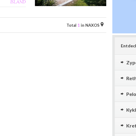
ISLAND
Total
1
in NAXOS
Entdeck
Zyp
Ret
Pel
Kyk
Kre