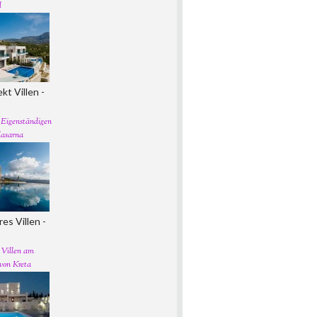
l
kt Villen -
 Eigenständigen
lasarna
es Villen -
 Villen am
von Kreta